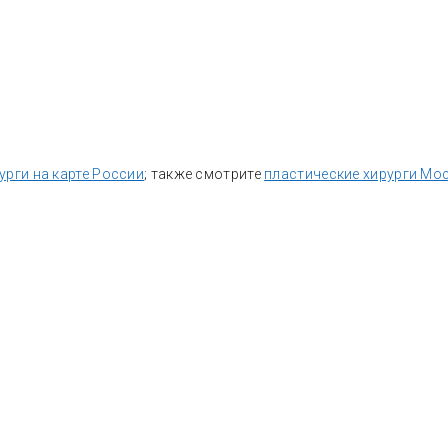
урги на карте России
; также смотрите
пластические хирурги Мо