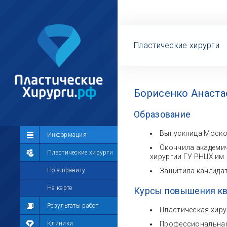
Пластические хирурги
Борисенко Анаста
Образование
Выпускница Москов
Сообщество
Информация
Окончила академич
Лента
Пластические хирурги
хирургии ГУ РНЦХ им.
Участники
По алфавиту
Защитила кандидат
Мой профиль
На карте
Курсы повышения к
Мои сообщения
Результаты работ
Пластическая хирур
Мои фотографии
Клиники
Профессиональная 