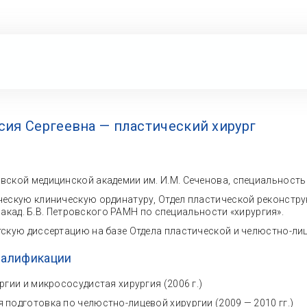
сия Сергеевна — пластический хирург
ской медицинской академии им. И.М. Сеченова, специальность 
ескую клиническую ординатуру, Отдел пластической реконстр
 акад. Б.В. Петровского РАМН по специальности «хирургия».
скую диссертацию на базе Отдела пластической и челюстно-лиц
валификации
гии и микрососудистая хирургия (2006 г.)
подготовка по челюстно-лицевой хирургии (2009 — 2010 гг.)