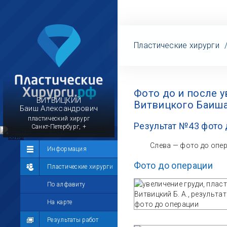
Пластические хирурги
Фото до и после 
ВИТВИЦКИЙ
Витвицкого Баиш
Баиш Александрович
пластический хирург
Результат №43 фото 
Санкт-Петербург, +
Слева — фото до опе
Сообщество
Информация
Фото до операции
Лента
Пластические хирурги
Участники
По алфавиту
Мой профиль
На карте
Мои сообщения
Результаты работ