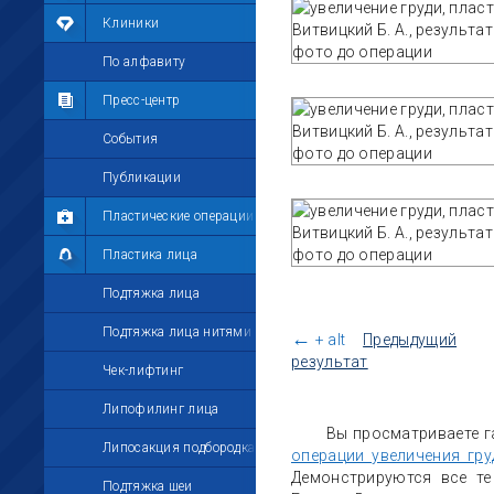
Мои фотографии
Клиники
Мои комментарии
По алфавиту
Мои друзья
Пресс-центр
Моё избранное
События
Мои настройки
Публикации
Пластические операции
Пластика лица
Подтяжка лица
Подтяжка лица нитями
←
+ alt
Предыдущий
результат
Чек-лифтинг
Липофилинг лица
Вы просматриваете г
Липосакция подбородка
операции увеличения гру
Демонстрируются все те
Подтяжка шеи