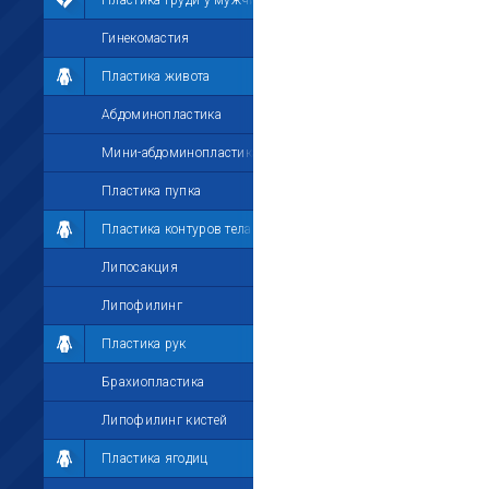
Пластика груди у мужчин
Гинекомастия
Пластика живота
Абдоминопластика
Мини-абдоминопластика
Пластика пупка
Пластика контуров тела
Липосакция
Липофилинг
Пластика рук
Брахиопластика
Липофилинг кистей
Пластика ягодиц