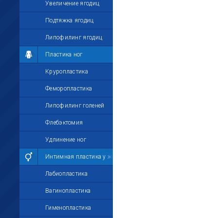
Увеличение ягодиц
Подтяжка ягодиц
Липофилинг ягодиц
Пластика ног
Круропластика
Феморопластика
Липофилинг голеней
Флебэктомия
Удлинение ног
Интимная пластика у женщин
Лабиопластика
Вагинопластика
Гименопластика