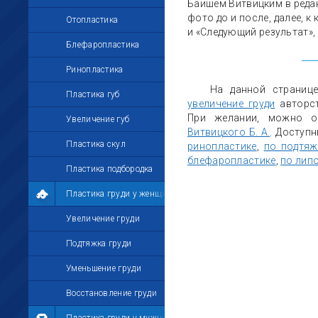
Баишем Витвицким в реда
фото до и после, далее, к
Отопластика
и «Следующий результат»,
Блефаропластика
Ринопластика
На данной страниц
Пластика губ
увеличение груди
авторс
При желании, можно о
Увеличение губ
Витвицкого Б. А.
. Доступ
Пластика скул
ринопластике
,
по подтяж
блефаропластике
,
по лип
Пластика подбородка
Пластика груди у женщин
Увеличение груди
Подтяжка груди
Уменьшение груди
Восстановление груди