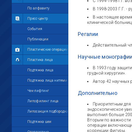
С 1994-1998 г.г. в
Мои комментарии
По алфавиту
В 1998-2003 Г.Г. -
В настоящее время
Мои друзья
Пресс-центр
клинической больниц
Моё избранное
События
Регалии
Мои настройки
Публикации
Действительный чл
Пластические операции
Научные монографии
Пластика лица
В 1993 году защит
Подтяжка лица
грудной хирургии».
Подтяжка лица нитями
Автор 42 научных 
Чек-лифтинг
Дополнительно
Липофилинг лица
Приоритетным для 
эндоскопическое уве
Липосакция подбородка
выполнил больше 200
Вторым по важности 
Подтяжка шеи
операции включающие
коррекции фигуры.