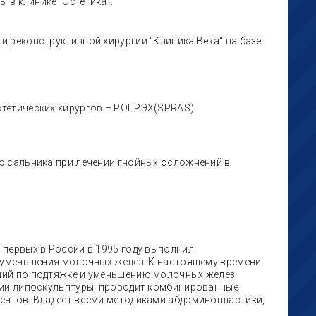
 в клинике "Эстетика".
и реконструктивной хирургии "Клиника Века" на базе
стетических хирургов – РОПРЭХ(SPRAS)
о сальника при лечении гнойных осложнений в
 первых в России в 1995 году выполнил
 уменьшения молочных желез. К настоящему времени
ий по подтяжке и уменьшению молочных желез.
ами липоскульптуры, проводит комбинированные
ентов. Владеет всеми методиками абдоминопластики,