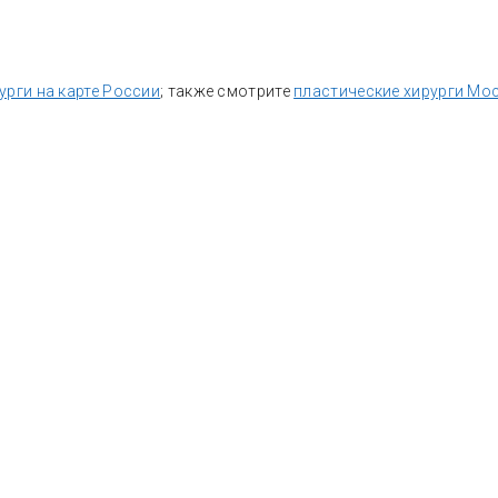
урги на карте России
; также смотрите
пластические хирурги Мо