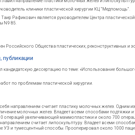
озглавил направление пластики молочных желез и липоскульптуры
 руководитель клиники пластической хирургии КЦ "Медпомощь".
 Таир Рафикович является руководителем Центра пластической 
ы N9 85.
ен Российского Общества пластических, реконструктивных и э
, публикации
ил кандидатскую диссертацию по теме: «Использование большог
работ по проблемам пластической хирургии.
себя направлением считает пластику молочных желез. Одним из
личение молочных желез. Владеет всеми способами подтяжки и
0 операций увеличивающей маммопластики и около 700 операц
направлением считает липоскульптуру. Владеет всеми способ
 УЗ и тумесцентный способы. Прооперировал около 1000 паци