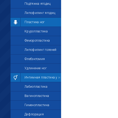
Подтяжка ягодиц
Липофилинг ягодиц
Пластика ног
Круропластика
Феморопластика
Липофилинг голеней
Флебэктомия
Удлинение ног
Интимная пластика у женщин
Лабиопластика
Вагинопластика
Гименопластика
Дефлорация