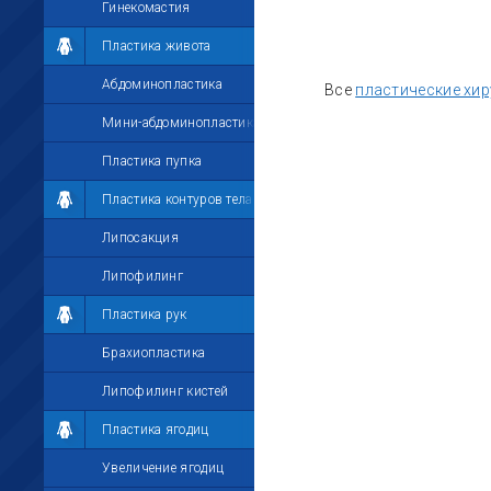
Гинекомастия
Пластика живота
Абдоминопластика
Все
пластические хир
Мини-абдоминопластика
Пластика пупка
Пластика контуров тела
Липосакция
Липофилинг
Пластика рук
Брахиопластика
Липофилинг кистей
Пластика ягодиц
Увеличение ягодиц