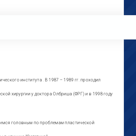
еского института . В 1987 – 1989 гг. проходил
кой хирургии у доктора Олбриша (ФРГ) и в 1998 году
ющимся головным по проблемам пластической