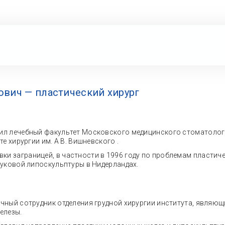
ович — пластический хирург
чил лечебный факультет Московского медицинского стоматологич
е хирургии им. А В. Вишневского .
ки заграницей, в частности в 1996 году по проблемам пластичес
вуковой липоскульптуры в Нидерландах.
аучный сотрудник отделения грудной хирургии института, явля
елезы.