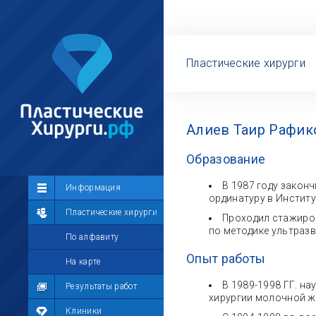
Пластические хирурги
Алиев Таир Рафик
Образование
В 1987 году закон
Сообщество
Информация
ординатуру в Институт
Лента
Пластические хирурги
Проходил стажиров
по методике ультраз
Участники
По алфавиту
Опыт работы
Мой профиль
На карте
В 1989-1998 ГГ. н
Мои сообщения
Результаты работ
хирургии молочной ж
Мои фотографии
Клиники