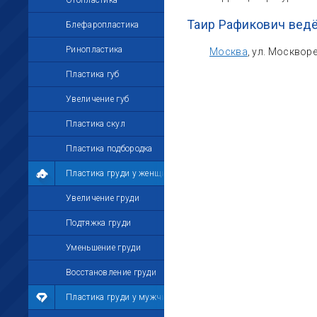
Отопластика
Таир Рафикович ведё
Блефаропластика
Ринопластика
Москва
, ул. Москвор
Пластика губ
Увеличение губ
Пластика скул
Пластика подбородка
Пластика груди у женщин
Увеличение груди
Подтяжка груди
Уменьшение груди
Восстановление груди
Пластика груди у мужчин