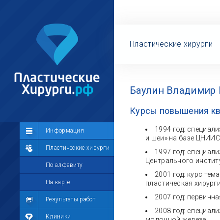
Пластические хирурги
Баулин Владимир 
Курсы повышения к
1994 год: специали
Сообщество
Информация
и шеи» на базе ЦНИИС
Лента
Пластические хирурги
1997 год: специали
Центрального инстит
Участники
По алфавиту
2001 год: курс те
Мой профиль
На карте
пластическая хирург
2007 год: первичн
Мои сообщения
Результаты работ
2008 год: специал
Мои фотографии
Клиники
молочной железе