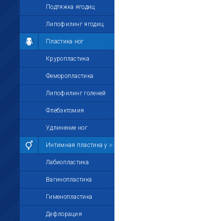
Подтяжка ягодиц
Липофилинг ягодиц
Пластика ног
Круропластика
Феморопластика
Липофилинг голеней
Флебэктомия
Удлинение ног
Интимная пластика у женщин
Лабиопластика
Вагинопластика
Гименопластика
Дефлорация