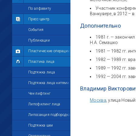
Участник конференц
Мои комментарии
По алфавиту
Ванкувере, в 2012 – в
Мои друзья
Пресс-центр
Дополнительно
Моё избранное
События
1981 г. — закончи
Мои настройки
Публикации
Н.А. Семашко
1981 — 1982 гг. ин
Пластические операции
1982 — 1989 гг. вр
Пластика лица
1989 — 1992 гг. з
Подтяжка лица
1992 — 2004 гг. з
Подтяжка лица нитями
Владимир Викторови
Чек-лифтинг
Москва
, улица Новый
Липофилинг лица
Липосакция подбородка
Подтяжка шеи