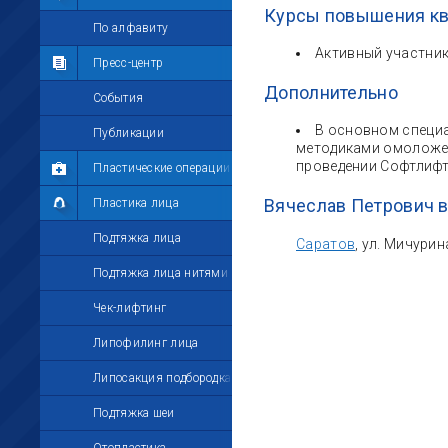
Курсы повышения к
Мои комментарии
По алфавиту
Активный участник
Мои друзья
Пресс-центр
Дополнительно
Моё избранное
События
В основном специа
Мои настройки
Публикации
методиками омоложен
проведении Софтлифт
Пластические операции
Вячеслав Петрович 
Пластика лица
Подтяжка лица
Саратов
, ул. Мичурин
Подтяжка лица нитями
Чек-лифтинг
Липофилинг лица
Липосакция подбородка
Подтяжка шеи