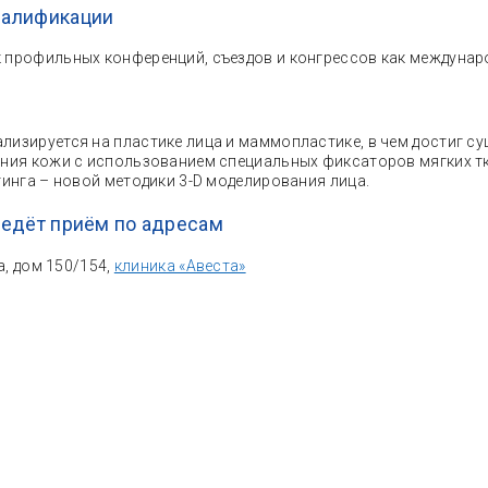
валификации
 профильных конференций, съездов и конгрессов как междунаро
лизируется на пластике лица и маммопластике, в чем достиг су
ия кожи с использованием специальных фиксаторов мягких ткан
инга – новой методики 3-D моделирования лица.
ведёт приём по адресам
а, дом 150/154,
клиника «Авеста»