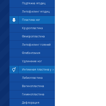
Подтяжка ягодиц
Липофилинг ягодиц
Пластика ног
Круропластика
Феморопластика
Липофилинг голеней
Флебэктомия
Удлинение ног
Интимная пластика у женщин
Лабиопластика
Вагинопластика
Гименопластика
Дефлорация