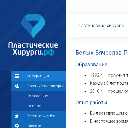
Пластические хирурги
Белых Вячеслав П
Образование
1992 г. — получил
Сообщество
Информация
Каждые 5 лет подт
Лента
Пластические хирурги
2010 г. — прошел 
Участники
По алфавиту
Опыт работы
Мой профиль
На карте
Был заведующим от
Мои сообщения
Результаты работ
В настоящее время
Мои фотографии
Клиники