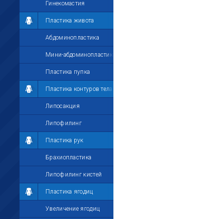
Гинекомастия
Пластика живота
Абдоминопластика
Мини-абдоминопластика
Пластика пупка
Пластика контуров тела
Липосакция
Липофилинг
Пластика рук
Брахиопластика
Липофилинг кистей
Пластика ягодиц
Увеличение ягодиц