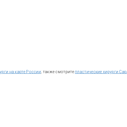
урги на карте России
; также смотрите
пластические хирурги Са