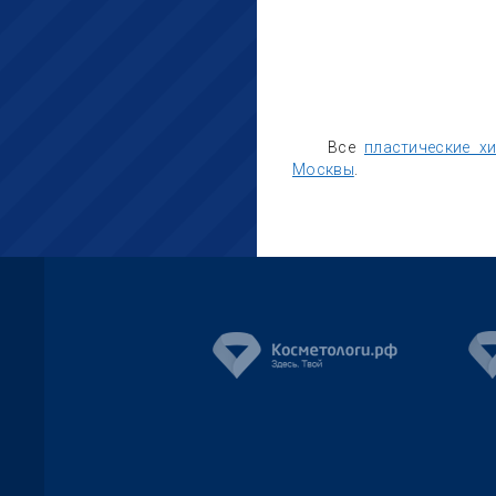
Все
пластические х
Москвы
.