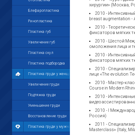
Отопластика
хирургии» (Москва, Р
Блефаропластика
2010 - Интенсивны
breast augmentation - A
Ринопластика
2010 - Теоретичес
Пластика губ
фиксаторов мягких т
2010 - Шестой Меж
Увеличение губ
омоложения лица и те
Пластика скул
2010 - Интенсивны
фиксаторов мягких тк
Пластика подбородка
2010 - Специализи
Пластика груди у женщин
лице «The evolution Te
2010 - Мастер-кла
Увеличение груди
Course in Modern Rhin
Подтяжка груди
2010 - Интенсивны
видеоассистированна
Уменьшение груди
2010 - I Междунар
Россия)
Восстановление груди
2011 - Специализи
Пластика груди у мужчин
Masterclass» (Italy, Mil