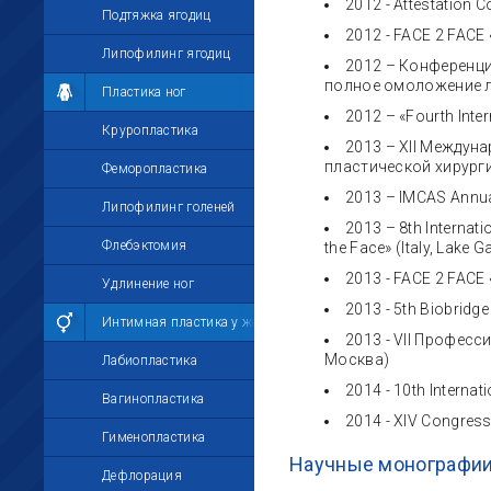
2012 - Аttestation С
Подтяжка ягодиц
2012 - FACE 2 FACE 
Липофилинг ягодиц
2012 – Конференция
полное омоложение ли
Пластика ног
2012 – «Fourth Inter
Круропластика
2013 – XII Междун
пластической хирурги
Феморопластика
2013 – IMCAS Annua
Липофилинг голеней
2013 – 8th Internati
Флебэктомия
the Face» (Italy, Lake G
2013 - FACE 2 FACE 
Удлинение ног
2013 - 5th Biobridge
Интимная пластика у женщин
2013 - VII Профес
Москва)
Лабиопластика
2014 - 10th Interna
Вагинопластика
2014 - XIV Congress
Гименопластика
Научные монографии
Дефлорация