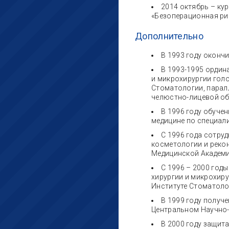
2014 октябрь – курс 
«Безоперационная ри
Дополнительно
В 1993 году оконч
В 1993-1995 ордин
и микрохирургии гол
Стоматологии, парал
челюстно-лицевой о
В 1996 году обуче
медицине по специали
С 1996 года сотру
косметологии и реко
Медицинской Академ
С 1996 – 2000 год
хирургии и микрохир
Институте Стоматоло
В 1999 году получ
Центральном Научно-
В 2000 году защит