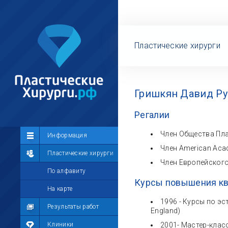
Пластические хирурги
Гришкян Давид Ру
Регалии
Член Общества Пла
Сообщество
Информация
Член American Acade
Лента
Пластические хирурги
Член Европейског
Участники
По алфавиту
Курсы повышения к
Мой профиль
На карте
1996 - Курсы по э
Мои сообщения
Результаты работ
England)
Мои фотографии
Клиники
2001- Мастер-клас