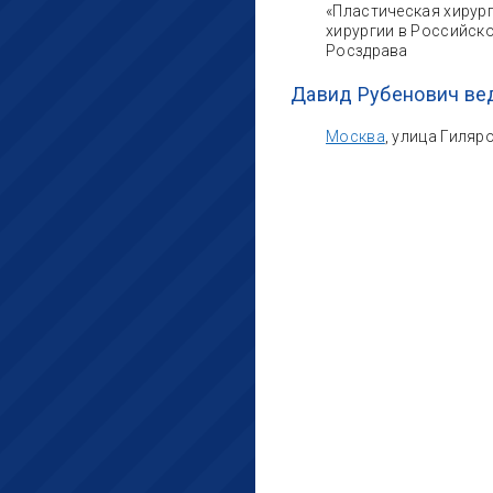
«Пластическая хирург
хирургии в Российск
Росздрава
Давид Рубенович ве
Москва
, улица Гиляр