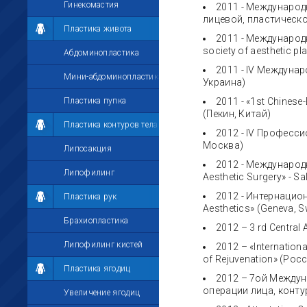
Гинекомастия
2011 - Междунаро
лицевой, пластическо
Пластика живота
2011 - Международн
society of aesthetic p
Абдоминопластика
2011 - IV Междуна
Мини-абдоминопластика
Украина)
Пластика пупка
2011 - «1st Chinese
(Пекин, Китай)
Пластика контуров тела
2012 - IV Професс
Москва)
Липосакция
2012 - Международ
Липофилинг
Aesthetic Surgery» - Sa
2012 - Интернацио
Пластика рук
Aesthetics» (Geneva, S
Брахиопластика
2012 – 3 rd Central
Липофилинг кистей
2012 – «Internation
of Rejuvenation» (Рос
Пластика ягодиц
2012 – 7ой Между
операции лица, конту
Увеличение ягодиц