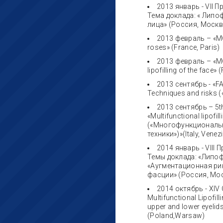
2013 январь - VII
Тема доклада: « Лип
лица» (Россия, Москв
2013 февраль – «MC
roses» (France, Paris)
2013 февраль – «MCA
lipofilling of the face» 
2013 сентябрь - «FAC
Techniques and risks 
2013 сентябрь – 5th
«Multifunctional lipofil
(«Многофункциональн
техники»)»(Italy, Venez
2014 январь - VII
Темы доклада: «Липоф
«Аугментационная ри
фасции» (Россия, Мо
2014 октябрь - XIV 
Multifunctional Lipofilli
upper and lower eyelid
(Poland,Warsaw)