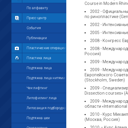
Course in Modern Rhin
Мои комментарии
По алфавиту
2002 - Официальн
по ринопластике (Ger
Мои друзья
Пресс-центр
2002 - Интенсивные
Моё избранное
События
2005 - Интенсивные
Мои настройки
Публикации
2008 - Конгресс Ев
Пластические операции
2008 - Международ
Россия)
Пластика лица
2009 - Международн
Подтяжка лица
2009 - Международ
Европейского Совет
Подтяжка лица нитями
(Stockholm, Sweden)
2009 - Специализи
Чек-лифтинг
Dissection courses» (A
Липофилинг лица
2009 - Междунаро
области «Internationa
Липосакция подбородка
2010 - Курс Михаи
Подтяжка шеи
(Москва, Россия)
2010 – Курс Адама