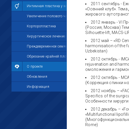
2011 сентябрь - Е
Интимная пластика у мужчин
«Осенний клуб». Тема
жирового аутотранспл
Увеличение полового члена
2012 январь - VI 
Корпоропластика
(Россия, Москва) Тем
Silhouette-lift, MACS-
Хирургическое лечение импотенции
2012 май – «RD Centr
harmonisation of the 
Преждевременное семяизвержение
Uzbekistan)
Обрезание крайней плоти
2012 октябрь - IMCA
rejuvenation and harm
О проекте
омоложения и гармони
Обновления
2012 октябрь - MCAS
(Коррекция спинки н
Информация
2012 ноябрь – «FACE 
Specifics of the surg
Особенности хирургич
2012 декабрь – «Fou
«Multifunctional lipofil
(Многофункциональный
Rome)