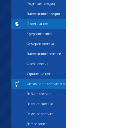
Подтяжка ягодиц
Липофилинг ягодиц
Пластика ног
Круропластика
Феморопластика
Липофилинг голеней
Флебэктомия
Удлинение ног
Интимная пластика у женщин
Лабиопластика
Вагинопластика
Гименопластика
Дефлорация