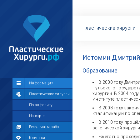
Пластические хирурги
Истомин Дмитрий 
Образование
В 2000 году Дмитр
Сообщество
Информация
Тульского государств
хирургии. В 2004 год
Лента
Пластические хирурги
Институте пластическ
Участники
По алфавиту
В 2008 году закон
квалификации по спец
Мой профиль
На карте
В 2010 году прошё
Мои сообщения
Результаты работ
эстетической хирурги
Ежегодно проходит
Мои фотографии
Клиники