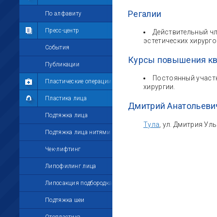
Регалии
Мои комментарии
По алфавиту
Мои друзья
Пресс-центр
Действительный чл
эстетических хирург
Моё избранное
События
Курсы повышения к
Мои настройки
Публикации
Постоянный участн
Пластические операции
хирургии.
Пластика лица
Дмитрий Анатольеви
Подтяжка лица
Тула
, ул. Дмитрия Ул
Подтяжка лица нитями
Чек-лифтинг
Липофилинг лица
Липосакция подбородка
Подтяжка шеи