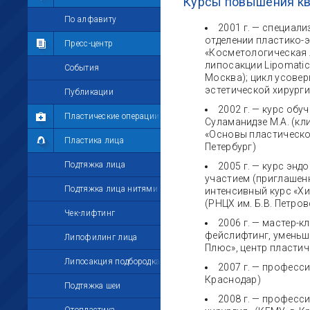
Курсы повышения к
Мои комментарии
По алфавиту
2001 г. — специал
отделении пластико-э
Мои друзья
Пресс-центр
«Косметологическая л
липосакции Lipomatic
Моё избранное
События
Москва); цикл усове
эстетической хирурги
Мои настройки
Публикации
2002 г. — курс об
Пластические операции
Суламанидзе М.А. (кл
«Основы пластической
Пластика лица
Петербург)
Подтяжка лица
2005 г. — курс эн
участием (приглашенн
Подтяжка лица нитями
интенсивный курс «Х
(РНЦХ им. Б.В. Петро
Чек-лифтинг
2006 г. — мастер-к
фейслифтинг, уменьше
Липофилинг лица
Плюс», центр пластиче
Липосакция подбородка
2007 г. — професс
Краснодар)
Подтяжка шеи
2008 г. — професс