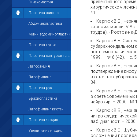
превентивного време
Гинекомастия
хирургическом лечении
41.
Пластика живота
Карпюк В.Б., Черн
Абдоминопластика
кровоизлиянии. // Ак
трудов). - Ростов-на-До
Мини-абдоминопластика
Карпюк В.Б. Систе
Пластика пупка
субарахноидальном к
постгеморрагического
Пластика контуров тела
1999. – № 6 (42). – с. 
Карпюк В.Б., Черня
Липосакция
подтверждение дисфу
в ответ на субарахнои
Липофилинг
34.
Пластика рук
Карпюк В.Б., Черн
в свете современных 
Брахиопластика
нейрохир. – 2000 - № 1
Липофилинг кистей
Карпюк В.Б., Черн
нитроксидергической
Пластика ягодиц
лаб. диагност. – 2000. 
Карпюк В.Б., Шуби
Увеличение ягодиц
осложнений после ра