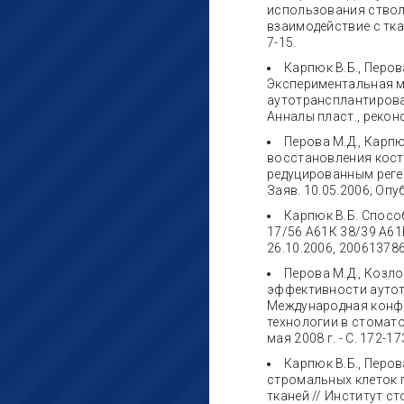
использования ствол
взаимодействие с тка
7-15.
Карпюк В.Б., Перова
Экспериментальная м
аутотрансплантирова
Анналы пласт., реконст
Перова М.Д., Карпю
восстановления кост
редуцированным реген
Заяв. 10.05.2006; Опу
Карпюк В.Б. Способ
17/56 А61К 38/39 А61Р
26.10.2006, 200613786
Перова М.Д., Козло
эффективности аутот
Международная конфе
технологии в стомато
мая 2008 г. - С. 172-17
Карпюк В.Б., Перо
стромальных клеток 
тканей // Институт сто