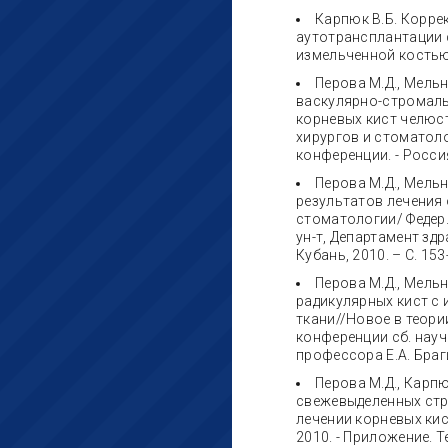
Карпюк В.Б. Корр
аутотрансплантации 
измельченной костью /
Перова М.Д., Мельн
васкулярно-стромаль
корневых кист челюс
хирургов и стоматол
конференции. - Россия,
Перова М.Д., Мельн
результатов лечения
стоматологии/ Федер.
ун-т, Департамент зд
Кубань, 2010. – С. 153
Перова М.Д., Мельн
радикулярных кист с
ткани//Новое в теори
конференции сб. науч. 
профессора Е.А. Браги
Перова М.Д., Карпю
свежевыделенных стр
лечении корневых кист
2010. - Приложение. 