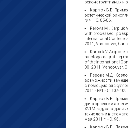
реконструктивных и эс
Карпюк В.Б. Приме
эстетической риноплас
№4 – С. 85-86.
Perova М., Karpiuk V
with processed lipoaspi
International Confedera
2011, Vancouver, Canada
Karpiuk V. Adipose t
autologous grafting mat
of the International Co
30, 2011, Vancouver, Ca
Перова М.Д., Козлов
возможности замещен
с помощью васкулярн
2011 - №1 - С. 107-109.
Карпюк В.Б. Прим
для коррекции эстети
XVI Международная к
технологии в стомато
мая 2011 г. - С. 96.
Карпюк В.Б., Лавре