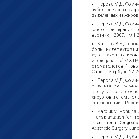
Перова М.Д., Фомич
зубодесневого прикр
выделенных из жировой
Перова М.Д., Фомич
клеточной терапии п
вестник – 2007. - №1-2
Карпюк В.Б., Перов
больших дефектов ни
аутотрансплантирова
исследование) // XII
стоматологов: "Новые
Санкт-Петербург, 22-24
Перова М.Д., Фомич
результатов лечения
васкулярно-клеточно
хирургов и стоматол
конференции. - Россия,
Karpiuk V., Ponkina
Transplantation for Tre
International Congress 
Aesthetic Surgery. Jun
Перова М.Д., Шубич