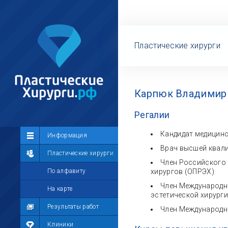
Пластические хирурги
Карпюк Владимир 
Регалии
Кандидат медицин
Сообщество
Информация
Врач высшей квал
Лента
Пластические хирурги
Член Российского 
Участники
По алфавиту
хирургов (ОПРЭХ)
Член Международно
Мой профиль
На карте
эстетической хирурги
Мои сообщения
Результаты работ
Член Международно
Мои фотографии
Клиники