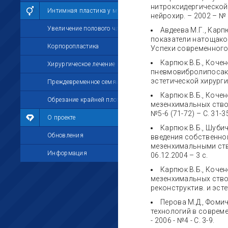
нитроксидергической
Интимная пластика у мужчин
нейрохир. – 2002 – № 2
Увеличение полового члена
Авдеева М.Г., Карп
показатели натощако
Корпоропластика
Успехи современного е
Карпюк В.Б., Коче
Хирургическое лечение импотенции
пневмовибролипосакц
эстетической хирургии 
Преждевременное семяизвержение
Карпюк В.Б., Кочен
Обрезание крайней плоти
мезенхимальных ствол
№5-6 (71-72) – С. 31-3
О проекте
Карпюк В.Б., Шуби
Обновления
введения собственно
мезенхимальными ств
Информация
06.12.2004 – 3 с.
Карпюк В.Б., Кочен
мезенхимальных ствол
реконструктив. и эстет.
Перова М.Д., Фомич
технологий в соврем
- 2006 - №4 - С. 3-9.