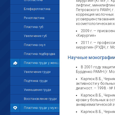
Отопластика
хирургия» (КГМУ, г. 
лифтинг, минилифтинг
Блефаропластика
Петровского РАМН, г
коррекция молочных ж
Ринопластика
усовершенствования 
косметологическая хи
Пластика губ
2009 г. — присвое
«Хирургия»
Увеличение губ
2011 г. — професс
Пластика скул
хирургия» (РУДН, г. М
Пластика подбородка
Научные монографии
Пластика груди у женщин
В 2001 году защит
Бурденко РАМН (г. Мо
Увеличение груди
Карпюк В.Б., Черн
Подтяжка груди
активности у больных
диагност. – 1998. - № 8
Уменьшение груди
Карпюк В.Б., Черня
Восстановление груди
крови у больных в о
аневризматической этио
Пластика груди у мужчин
Карпюк В.Б., Черня