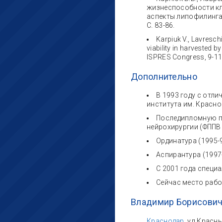
жизнеспособности кл
аспекты липофилинга /
С. 83-86.
Karpiuk V., Lavresch
viability in harvested b
ISPRES Congress, 9-11 
Дополнительно
В 1993 году с отл
института им. Красн
Последипломную по
нейрохирургии (ФППВ 
Ординатура (1995-9
Аспирантура (1997-
С 2001 года специ
Сейчас место рабо
Владимир Борисович
Краснодар
, ул.Красн