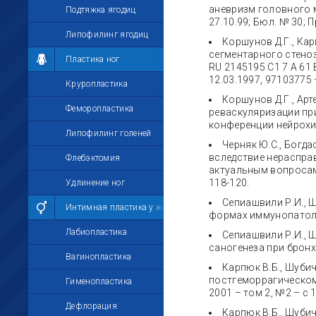
аневризм головного мо
Подтяжка ягодиц
27.10.99; Бюл. № 30; П
Липофилинг ягодиц
Коршунов Д.Г., Кар
сегментарного стеноз
Пластика ног
RU 2145195 C1 7 A 61 
12.03.1997, 97103775 –
Круропластика
Коршунов Д.Г., Арт
Феморопластика
реваскуляризации при
конференции нейрохир
Липофилинг голеней
Черняк Ю.С., Богдас
вследствие нерасправ
Флебэктомия
актуальным вопросам 
118-120.
Удлинение ног
Сепиашвили Р.И., Ш
Интимная пластика у женщин
формах иммунопатологи
Лабиопластика
Сепиашвили Р.И., Ш
саногенеза при бронхи
Вагинопластика
Карпюк В.Б., Шуби
постгеморрагическом
Гименопластика
2001 – том 2, №2 – с 1
Дефлорация
Карпюк В.Б., Шуби