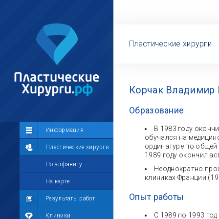
Пластические хирурги
Корчак Владимир 
Образование
В 1983 году оконч
Сообщество
Информация
обучался на медицинс
ординатуре по общей 
Лента
Пластические хирурги
1989 году окончил ас
Участники
По алфавиту
Неоднократно прох
клиниках Франции (1990 г
Мой профиль
На карте
Опыт работы
Мои сообщения
Результаты работ
С 1989 по 1993 го
Мои фотографии
Клиники