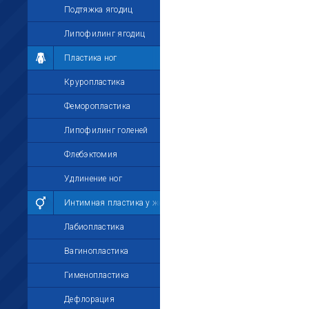
Подтяжка ягодиц
Липофилинг ягодиц
Пластика ног
Круропластика
Феморопластика
Липофилинг голеней
Флебэктомия
Удлинение ног
Интимная пластика у женщин
Лабиопластика
Вагинопластика
Гименопластика
Дефлорация