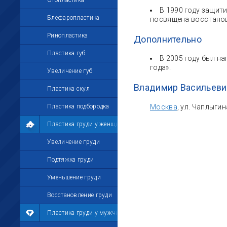
Отопластика
В 1990 году защит
Блефаропластика
посвящена восстанов
Ринопластика
Дополнительно
Пластика губ
В 2005 году был н
года».
Увеличение губ
Владимир Васильеви
Пластика скул
Пластика подбородка
Москва
, ул. Чаплыгин
Пластика груди у женщин
Увеличение груди
Подтяжка груди
Уменьшение груди
Восстановление груди
Пластика груди у мужчин