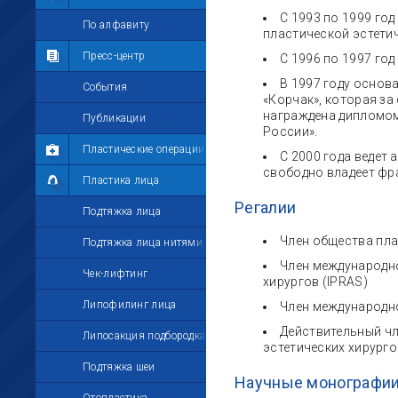
С 1993 по 1999 год
Мои комментарии
По алфавиту
пластической эстетич
Мои друзья
Пресс-центр
С 1996 по 1997 го
В 1997 году основ
Моё избранное
События
«Корчак», которая з
награждена дипломом
Мои настройки
Публикации
России».
Пластические операции
С 2000 года ведет
свободно владеет фр
Пластика лица
Регалии
Подтяжка лица
Член общества плас
Подтяжка лица нитями
Член международно
Чек-лифтинг
хирургов (IPRAS)
Липофилинг лица
Член международно
Действительный чл
Липосакция подбородка
эстетических хирург
Подтяжка шеи
Научные монографии