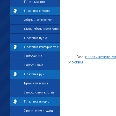
Гинекомастия
Пластика живота
Абдоминопластика
Мини-абдоминопластика
Пластика пупка
Пластика контуров тела
Липосакция
Все
пластические х
Москвы
.
Липофилинг
Пластика рук
Брахиопластика
Липофилинг кистей
Пластика ягодиц
Увеличение ягодиц