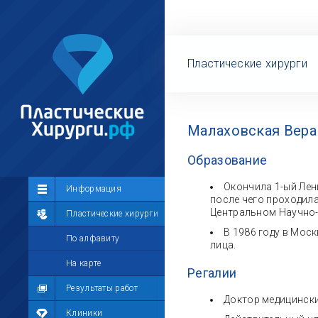
Пластические хирурги
Малаховская Вера
Образование
Окончила 1-ый Лен
Сообщество
Информация
после чего проходила
Центральном Научно-
Лента
Пластические хирурги
В 1986 году в Мос
Участники
По алфавиту
лица.
Мой профиль
На карте
Регалии
Мои сообщения
Результаты работ
Доктор медицински
Мои фотографии
Клиники