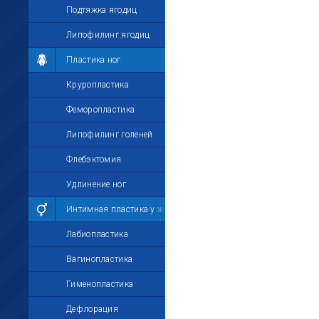
Подтяжка ягодиц
Липофилинг ягодиц
Пластика ног
Круропластика
Феморопластика
Липофилинг голеней
Флебэктомия
Удлинение ног
Интимная пластика у женщин
Лабиопластика
Вагинопластика
Гименопластика
Дефлорация