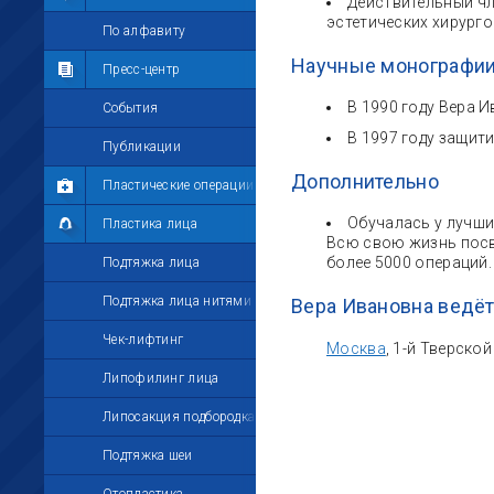
Действительный чл
эстетических хирург
Мои комментарии
По алфавиту
Научные монографии
Мои друзья
Пресс-центр
В 1990 году Вера 
Моё избранное
События
В 1997 году защит
Мои настройки
Публикации
Дополнительно
Пластические операции
Обучалась у лучши
Пластика лица
Всю свою жизнь посв
более 5000 операций.
Подтяжка лица
Подтяжка лица нитями
Вера Ивановна ведёт
Чек-лифтинг
Москва
, 1-й Тверской
Липофилинг лица
Липосакция подбородка
Подтяжка шеи