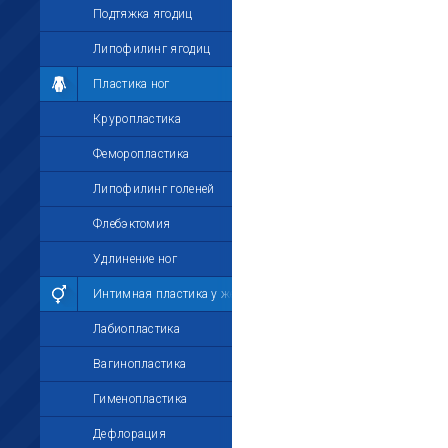
Подтяжка ягодиц
Липофилинг ягодиц
Пластика ног
Круропластика
Феморопластика
Липофилинг голеней
Флебэктомия
Удлинение ног
Интимная пластика у женщин
Лабиопластика
Вагинопластика
Гименопластика
Дефлорация