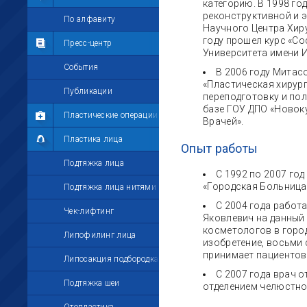
категорию. В 1998 го
реконструктивной и э
Мои комментарии
По алфавиту
Научного Центра Хир
году прошел курс «Со
Мои друзья
Пресс-центр
Университета имени И
Моё избранное
События
В 2006 году Митас
«Пластическая хирург
Мои настройки
Публикации
переподготовку и по
базе ГОУ ДПО «Новок
Пластические операции
Врачей».
Пластика лица
Опыт работы
Подтяжка лица
С 1992 по 2007 го
«Городская Больница
Подтяжка лица нитями
С 2004 года работ
Чек-лифтинг
Яковлевич на данный 
косметологов в город
Липофилинг лица
изобретение, восьми 
принимает пациентов
Липосакция подбородка
С 2007 года врач 
Подтяжка шеи
отделением челюстно