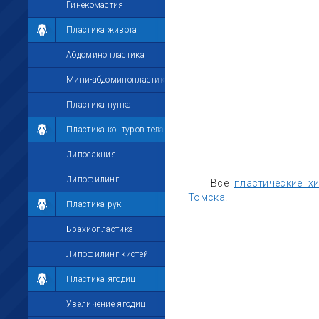
Гинекомастия
Пластика живота
Абдоминопластика
Мини-абдоминопластика
Пластика пупка
Пластика контуров тела
Липосакция
Липофилинг
Все
пластические х
Томска
.
Пластика рук
Брахиопластика
Липофилинг кистей
Пластика ягодиц
Увеличение ягодиц