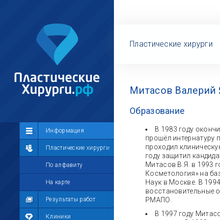
Пластические хирурги
Митасов Валерий 
Образование
В 1983 году оконч
Сообщество
Информация
прошёл интернатуру п
проходил клиническую
Лента
Пластические хирурги
году защитил кандида
Митасов В.Я. в 1993 
Участники
По алфавиту
Косметология» на ба
Наук в Москве. В 199
Мой профиль
На карте
восстановительные о
Мои сообщения
Результаты работ
РМАПО.
В 1997 году Митас
Мои фотографии
Клиники