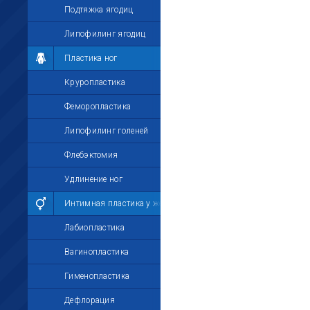
Подтяжка ягодиц
Липофилинг ягодиц
Пластика ног
Круропластика
Феморопластика
Липофилинг голеней
Флебэктомия
Удлинение ног
Интимная пластика у женщин
Лабиопластика
Вагинопластика
Гименопластика
Дефлорация