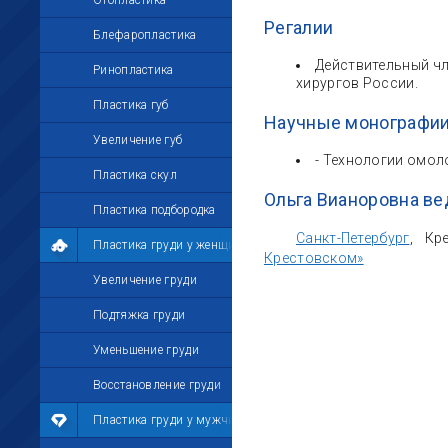
Отопластика
Регалии
Блефаропластика
Действительный чл
Ринопластика
хирургов России.
Пластика губ
Научные монографии
Увеличение губ
- Технологии омол
Пластика скул
Ольга Вианоровна ве
Пластика подбородка
Санкт-Петербург
, Кр
Пластика груди у женщин
Крестовском»
Увеличение груди
Подтяжка груди
Уменьшение груди
Восстановление груди
Пластика груди у мужчин