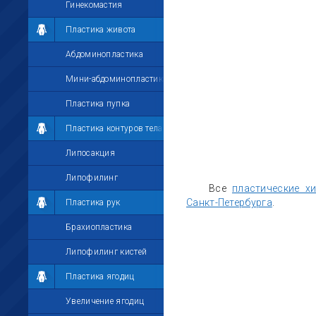
Гинекомастия
Пластика живота
Абдоминопластика
Мини-абдоминопластика
Пластика пупка
Пластика контуров тела
Липосакция
Липофилинг
Все
пластические х
Санкт-Петербурга
.
Пластика рук
Брахиопластика
Липофилинг кистей
Пластика ягодиц
Увеличение ягодиц