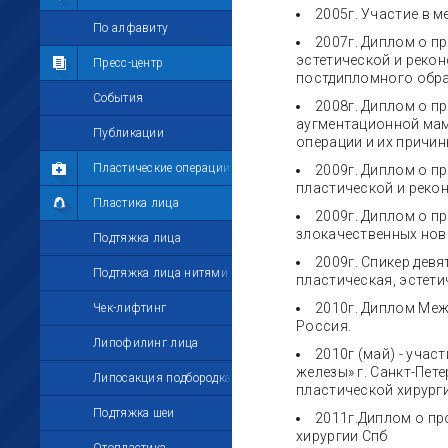
2005г. Участие в м
Мои комментарии
По алфавиту
2007г. Диплом о п
эстетической и реко
Мои друзья
Пресс-центр
постдипломного обра
Моё избранное
События
2008г. Диплом о п
аугментационной мам
Мои настройки
Публикации
операции и их причины
Пластические операции
2009г. Диплом о п
пластической и рекон
Пластика лица
2009г. Диплом о п
злокачественных нов
Подтяжка лица
2009г. Спикер дев
Подтяжка лица нитями
пластическая, эстети
2010г. Диплом Меж
Чек-лифтинг
Россия.
Липофилинг лица
2010г (май) - учас
железы» г. Санкт-Пете
Липосакция подбородка
пластической хирургии
Подтяжка шеи
2011г.Диплом о пр
хирургии Спб