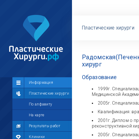
Пластические хирурги
Радомская(Печенк
хирург
Образование
Сообщество
Информация
1999г. Специализа
Лента
Пластические хирурги
Медицинской Академи
2005г. Специализа
Участники
По алфавиту
Квалификация: вр
Мой профиль
На карте
2001г. Диплом о п
реконструктивной хир
Мои сообщения
Результаты работ
2005г. Специализа
Мои фотографии
Клиники