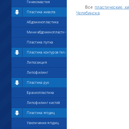
Гинекомастия
Все
пластические х
Пластика живота
Челябинска
.
Абдоминопластика
Мини-абдоминопластика
Пластика пупка
Пластика контуров тела
Липосакция
Липофилинг
Пластика рук
Брахиопластика
Липофилинг кистей
Пластика ягодиц
Увеличение ягодиц