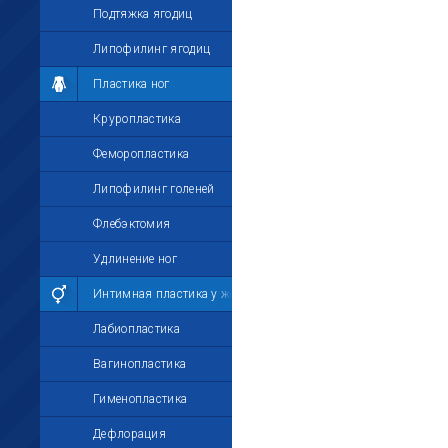
Подтяжка ягодиц
Липофилинг ягодиц
Пластика ног
Круропластика
Феморопластика
Липофилинг голеней
Флебэктомия
Удлинение ног
Интимная пластика у женщин
Лабиопластика
Вагинопластика
Гименопластика
Дефлорация