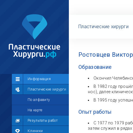
Пластические хирурги
Ростовцев Виктор
Образование
Окончил Челябинск
Сообщество
Информация
В 1982 году прошё
Лента
Пластические хирурги
нос), далее клиничес
Участники
По алфавиту
В 1995 году успеш
Мой профиль
На карте
Опыт работы
Мои сообщения
Результаты работ
С 1977 по 1979 ра
затем служил в рядах
Мои фотографии
Клиники