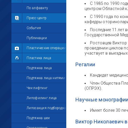
С 1985 по 1990 г
Мои комментарии
По алфавиту
центром Областной к
С 1990 года по ко
Мои друзья
Пресс-центр
кафедры оторинолари
Моё избранное
События
Последние 11 лет 
Государственной Мед
Мои настройки
Публикации
Ростовцев Виктор 
проведении циклов по
Пластические операции
участвует в выездных
Пластика лица
Регалии
Подтяжка лица
Кандидат медицинс
Подтяжка лица нитями
Член Общества Пла
Чек-лифтинг
(ОПРЭХ).
Липофилинг лица
Научные монографии
Липосакция подбородка
Имеет более 30 пе
Подтяжка шеи
Виктор Николаевич в