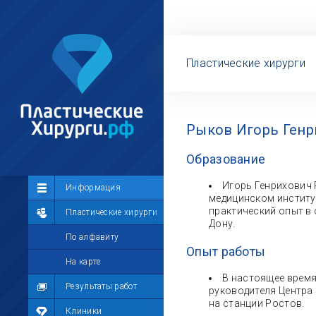
Пластические хирурги
Рыков Игорь Генр
Образование
Игорь Генрихович
Сообщество
Информация
медицинском институт
практический опыт в
Лента
Пластические хирурги
Дону.
Участники
По алфавиту
Опыт работы
Мой профиль
На карте
В настоящее время
Мои сообщения
Результаты работ
руководителя Центра
на станции Ростов.
Мои фотографии
Клиники