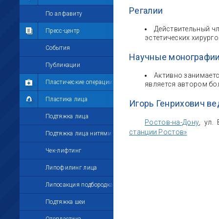
Регалии
Мои комментарии
По алфавиту
Действительный чл
Мои друзья
Пресс-центр
эстетических хирург
Моё избранное
События
Научные монографии
Мои настройки
Публикации
Активно занимаетс
Пластические операции
является автором бол
Пластика лица
Игорь Генрихович ве
Подтяжка лица
Ростов-на-Дону
, ул.
станции Ростов»
Подтяжка лица нитями
Чек-лифтинг
Липофилинг лица
Липосакция подбородка
Подтяжка шеи