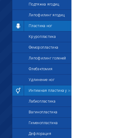
Подтяжка ягодиц
Липофилинг ягодиц
Пластика ног
Круропластика
Феморопластика
Липофилинг голеней
Флебэктомия
Удлинение ног
Интимная пластика у женщин
Лабиопластика
Вагинопластика
Гименопластика
Дефлорация