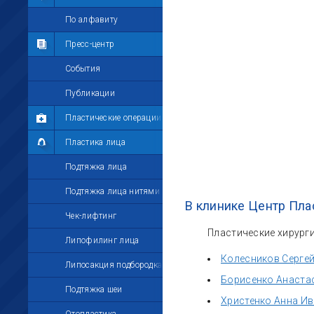
Мои комментарии
По алфавиту
Мои друзья
Пресс-центр
Моё избранное
События
Мои настройки
Публикации
Пластические операции
Пластика лица
Подтяжка лица
Подтяжка лица нитями
В клинике Центр Пла
Чек-лифтинг
Пластические хирурги
Липофилинг лица
Колесников Серге
Липосакция подбородка
Борисенко Анаста
Подтяжка шеи
Христенко Анна И