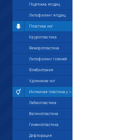
Подтяжка ягодиц
Липофилинг ягодиц
Пластика ног
Круропластика
Феморопластика
Липофилинг голеней
Флебэктомия
Удлинение ног
Интимная пластика у женщин
Лабиопластика
Вагинопластика
Гименопластика
Дефлорация