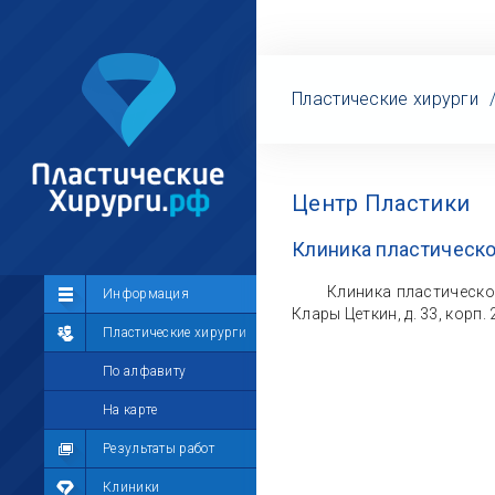
Пластические хирурги
Центр Пластики
Клиника пластическо
Клиника пластической
Сообщество
Информация
Клары Цеткин, д. 33, корп. 
Лента
Пластические хирурги
Участники
По алфавиту
Мой профиль
На карте
Мои сообщения
Результаты работ
Мои фотографии
Клиники