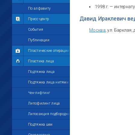
1998 г. — интернат
Мои комментарии
По алфавиту
Давид Ираклевич ве
Мои друзья
Пресс-центр
Моё избранное
События
Москва
, ул. Барклая,
Мои настройки
Публикации
Пластические операции
Пластика лица
Подтяжка лица
Подтяжка лица нитями
Чек-лифтинг
Липофилинг лица
Липосакция подбородка
Подтяжка шеи