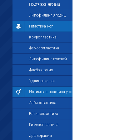
Подтяжка ягодиц
Липофилинг ягодиц
Пластика ног
Круропластика
Феморопластика
Липофилинг голеней
Флебэктомия
Удлинение ног
Интимная пластика у женщин
Лабиопластика
Вагинопластика
Гименопластика
Дефлорация