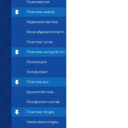
Гинекомастия
Пластика живота
Абдоминопластика
Мини-абдоминопластика
Пластика пупка
Пластика контуров тела
Липосакция
Липофилинг
Пластика рук
Брахиопластика
Липофилинг кистей
Пластика ягодиц
Увеличение ягодиц