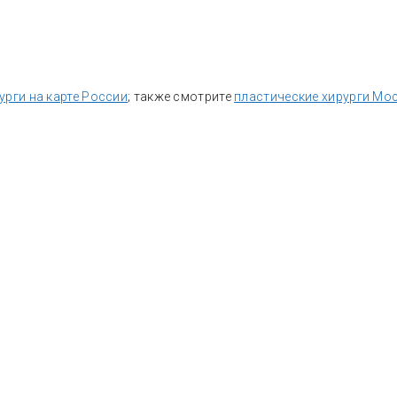
урги на карте России
; также смотрите
пластические хирурги Мо