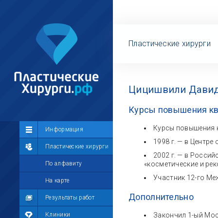
Пластические хирурги
Цицишвили Давид 
Курсы повышения к
Курсы повышения 
Сообщество
Информация
1998 г. — в Центр
Лента
Пластические хирурги
2002 г. — в Росси
Участники
По алфавиту
«косметические и ре
Участник 12-го Ме
Мой профиль
На карте
Дополнительно
Мои сообщения
Результаты работ
Мои фотографии
Клиники
Закончил 1-ый Мос