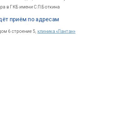
ура в ГКБ имени С.П.Боткина
дёт приём по адресам
 дом 6 строение 5,
клиника «Лантан»