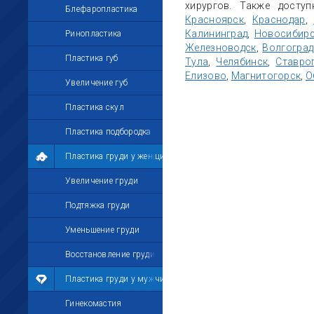
хирургов. Также досту
Блефаропластика
Красноярск
,
Краснодар
,
Калининград
,
Новосибир
Ринопластика
Железноводск
,
Волгоград
Пластика губ
Тула
,
Челябинск
,
Ставро
Елизово
,
Магнитогорск
,
О
Увеличение губ
Пластика скул
Пластика подбородка
Пластика груди у женщин
Увеличение груди
Подтяжка груди
Уменьшение груди
Восстановление груди
Пластика груди у мужчин
Гинекомастия