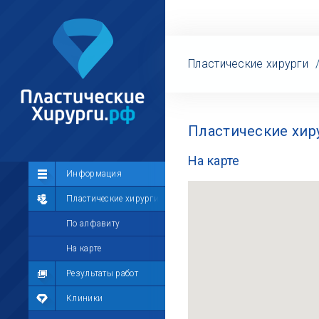
Пластические хирурги
Пластические хир
На карте
Сообщество
Информация
Лента
Пластические хирурги
Участники
По алфавиту
Мой профиль
На карте
Мои сообщения
Результаты работ
Мои фотографии
Клиники