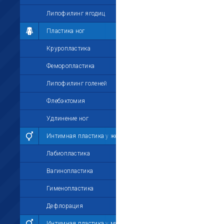
Липофилинг ягодиц
Пластика ног
Круропластика
Феморопластика
Липофилинг голеней
Флебэктомия
Удлинение ног
Интимная пластика у женщин
Лабиопластика
Вагинопластика
Гименопластика
Дефлорация
Интимная пластика у мужчин