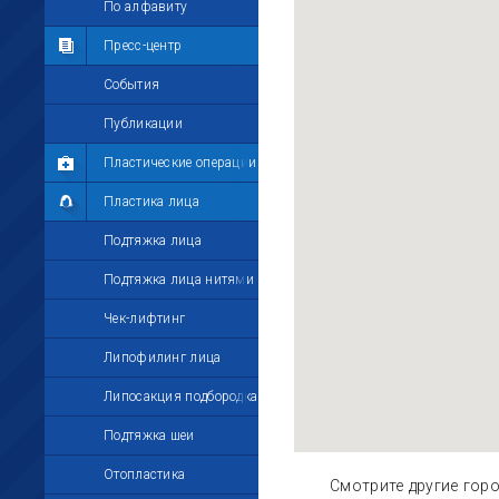
Мои комментарии
По алфавиту
Мои друзья
Пресс-центр
Моё избранное
События
Мои настройки
Публикации
Пластические операции
Пластика лица
Подтяжка лица
Подтяжка лица нитями
Чек-лифтинг
Липофилинг лица
Липосакция подбородка
Подтяжка шеи
Отопластика
Смотрите другие гор