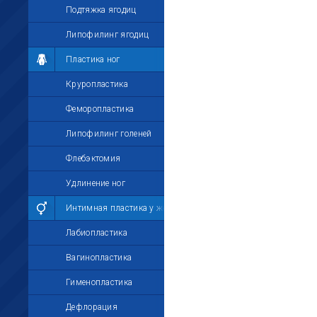
Подтяжка ягодиц
Липофилинг ягодиц
Пластика ног
Круропластика
Феморопластика
Липофилинг голеней
Флебэктомия
Удлинение ног
Интимная пластика у женщин
Лабиопластика
Вагинопластика
Гименопластика
Дефлорация