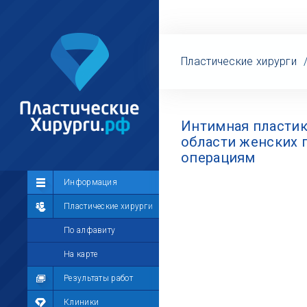
Пластические хирурги
Интимная пластик
области женских 
операциям
Сообщество
Информация
Лента
Пластические хирурги
Участники
По алфавиту
Мой профиль
На карте
Мои сообщения
Результаты работ
Мои фотографии
Клиники