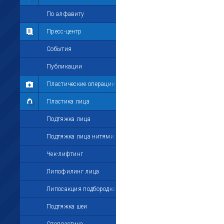
Мои комментарии
По алфавиту
Мои друзья
Пресс-центр
Моё избранное
События
Мои настройки
Публикации
Пластические операции
Пластика лица
Подтяжка лица
Подтяжка лица нитями
Чек-лифтинг
Липофилинг лица
Липосакция подбородка
Подтяжка шеи