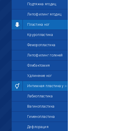
Подтяжка ягодиц
Липофилинг ягодиц
Пластика ног
Круропластика
Феморопластика
Липофилинг голеней
Флебэктомия
Удлинение ног
Интимная пластика у женщин
Лабиопластика
Вагинопластика
Гименопластика
Дефлорация