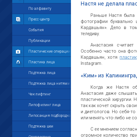
Настя не делала пла
Мои комментарии
По алфавиту
Раньше Настя была и
Мои друзья
Пресс-центр
фотографии буквально 
Кардашьян». Дело в то
Моё избранное
События
теледиву.
Мои настройки
Публикации
Анастасия считает
Особенно часто она фот
Пластические операции
Кардашьян, хотя
пластик
Пластика лица
Instagram.
Подтяжка лица
«Ким» из Калинингра
Подтяжка лица нитями
Когда же Настя об
Анастасия даже слышать 
Чек-лифтинг
пластической хирургии. Н
Липофилинг лица
так как хочет скрыть св
и диетологов. Но себя-т
Липосакция подбородка
или менять что-либо не с
Подтяжка шеи
С ее мнением соглас
огромное количество при