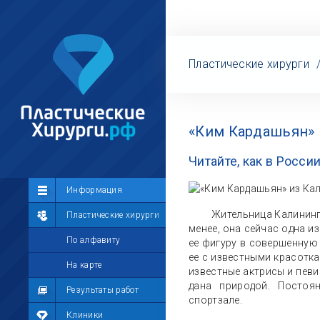
Пластические хирурги
«Ким Кардашьян» 
Читайте, как в Росс
Сообщество
Информация
Жительница Калинингр
Лента
Пластические хирурги
менее, она сейчас одна и
Участники
По алфавиту
ее фигуру в совершенную
ее с известными красотк
Мой профиль
На карте
известные актрисы и певи
дана природой. Постоя
Мои сообщения
Результаты работ
спортзале.
Мои фотографии
Клиники