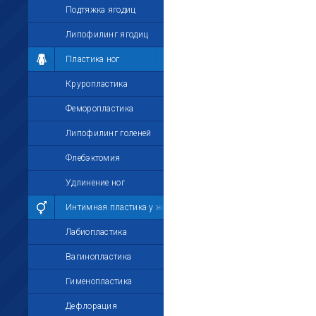
Подтяжка ягодиц
Липофилинг ягодиц
Пластика ног
Круропластика
Феморопластика
Липофилинг голеней
Флебэктомия
Удлинение ног
Интимная пластика у женщин
Лабиопластика
Вагинопластика
Гименопластика
Дефлорация