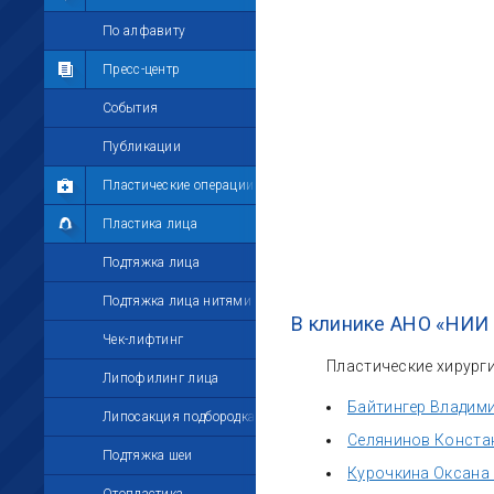
Мои комментарии
По алфавиту
Мои друзья
Пресс-центр
Моё избранное
События
Мои настройки
Публикации
Пластические операции
Пластика лица
Подтяжка лица
Подтяжка лица нитями
В клинике АНО «НИИ
Чек-лифтинг
Пластические хирурги
Липофилинг лица
Байтингер Владим
Липосакция подбородка
Селянинов Конста
Подтяжка шеи
Курочкина Оксана 