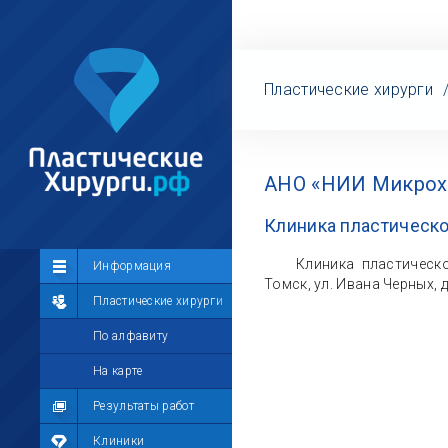
Пластические хирурги
АНО «НИИ Микрох
Клиника пластическо
Клиника пластическ
Сообщество
Информация
Томск, ул. Ивана Черных, д
Лента
Пластические хирурги
Участники
По алфавиту
Мой профиль
На карте
Мои сообщения
Результаты работ
Мои фотографии
Клиники