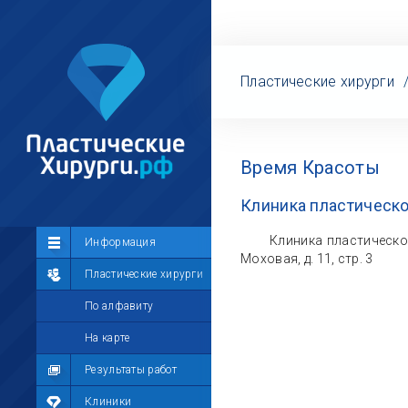
Пластические хирурги
Время Красоты
Клиника пластическо
Клиника пластическо
Сообщество
Информация
Моховая, д. 11, стр. 3
Лента
Пластические хирурги
Участники
По алфавиту
Мой профиль
На карте
Мои сообщения
Результаты работ
Мои фотографии
Клиники