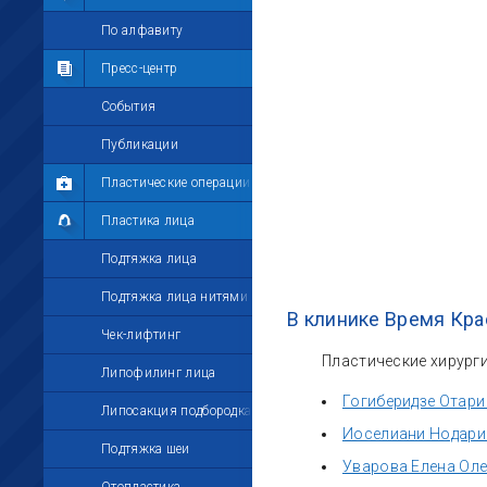
Мои комментарии
По алфавиту
Мои друзья
Пресс-центр
Моё избранное
События
Мои настройки
Публикации
Пластические операции
Пластика лица
Подтяжка лица
Подтяжка лица нитями
В клинике Время Кра
Чек-лифтинг
Пластические хирурги
Липофилинг лица
Гогиберидзе Отари
Липосакция подбородка
Иоселиани Нодари
Подтяжка шеи
Уварова Елена Ол