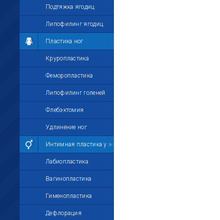
Подтяжка ягодиц
Липофилинг ягодиц
Пластика ног
Круропластика
Феморопластика
Липофилинг голеней
Флебэктомия
Удлинение ног
Интимная пластика у женщин
Лабиопластика
Вагинопластика
Гименопластика
Дефлорация