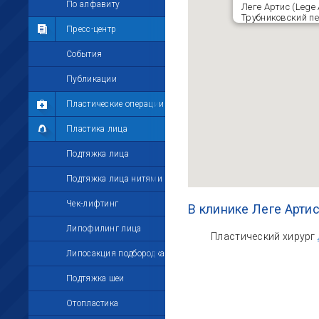
Мои комментарии
По алфавиту
Леге Артис (Lege 
Трубниковский пер
Мои друзья
Пресс-центр
Моё избранное
События
Мои настройки
Публикации
Пластические операции
Пластика лица
Подтяжка лица
Подтяжка лица нитями
Чек-лифтинг
В клинике Леге Артис
Липофилинг лица
Пластический хирург
Липосакция подбородка
Подтяжка шеи
Отопластика