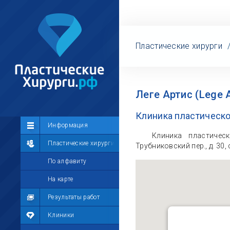
Пластические хирурги
Леге Артис (Lege A
Клиника пластическо
Сообщество
Информация
Клиника пластичес
Лента
Пластические хирурги
Трубниковский пер., д. 30,
Участники
По алфавиту
Мой профиль
На карте
Мои сообщения
Результаты работ
Мои фотографии
Клиники