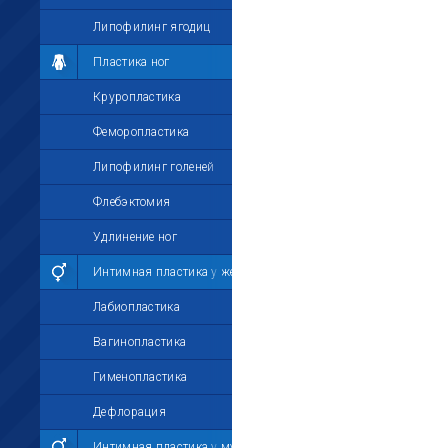
Липофилинг ягодиц
Пластика ног
Круропластика
Феморопластика
Липофилинг голеней
Флебэктомия
Удлинение ног
Интимная пластика у женщин
Лабиопластика
Вагинопластика
Гименопластика
Дефлорация
Интимная пластика у мужчин