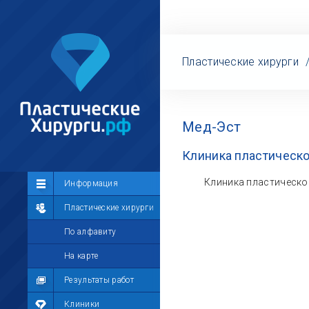
Пластические хирурги
Мед-Эст
Клиника пластическо
Клиника пластической 
Сообщество
Информация
Лента
Пластические хирурги
Участники
По алфавиту
Мой профиль
На карте
Мои сообщения
Результаты работ
Мои фотографии
Клиники