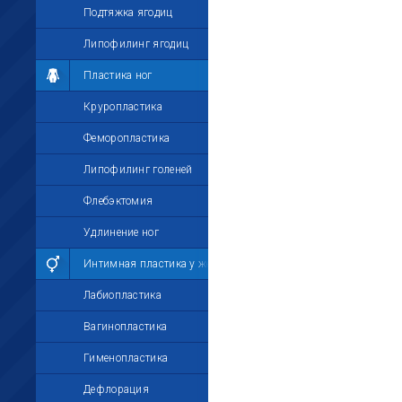
Подтяжка ягодиц
Липофилинг ягодиц
Пластика ног
Круропластика
Феморопластика
Липофилинг голеней
Флебэктомия
Удлинение ног
Интимная пластика у женщин
Лабиопластика
Вагинопластика
Гименопластика
Дефлорация