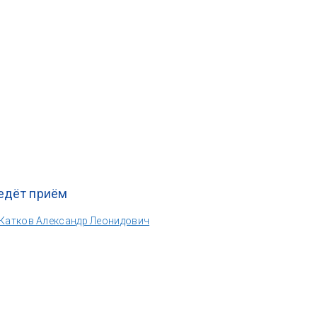
едёт приём
Катков Александр Леонидович