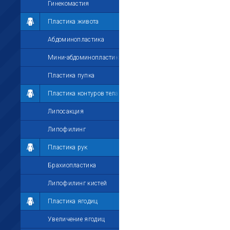
Гинекомастия
Пластика живота
Абдоминопластика
Мини-абдоминопластика
Пластика пупка
Пластика контуров тела
Липосакция
Липофилинг
Пластика рук
Брахиопластика
Липофилинг кистей
Пластика ягодиц
Увеличение ягодиц