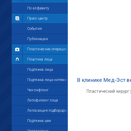
Мои комментарии
По алфавиту
Мои друзья
Пресс-центр
Моё избранное
События
Мои настройки
Публикации
Пластические операции
Пластика лица
Подтяжка лица
В клинике Мед-Эст в
Подтяжка лица нитями
Чек-лифтинг
Пластический хирург
Липофилинг лица
Липосакция подбородка
Подтяжка шеи