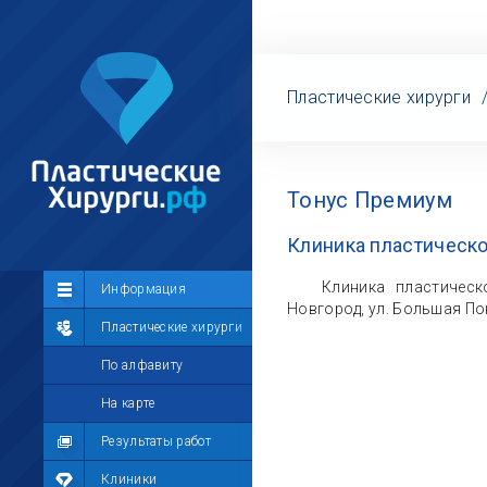
Пластические хирурги
Тонус Премиум
Клиника пластическ
Клиника пластическ
Сообщество
Информация
Новгород, ул. Большая Пок
Лента
Пластические хирурги
Участники
По алфавиту
Мой профиль
На карте
Мои сообщения
Результаты работ
Мои фотографии
Клиники