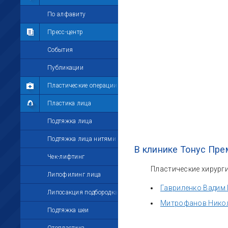
Мои комментарии
По алфавиту
Мои друзья
Пресс-центр
Моё избранное
События
Мои настройки
Публикации
Пластические операции
Пластика лица
Подтяжка лица
Подтяжка лица нитями
В клинике Тонус Пре
Чек-лифтинг
Пластические хирурги
Липофилинг лица
Гавриленко Вадим 
Липосакция подбородка
Митрофанов Нико
Подтяжка шеи