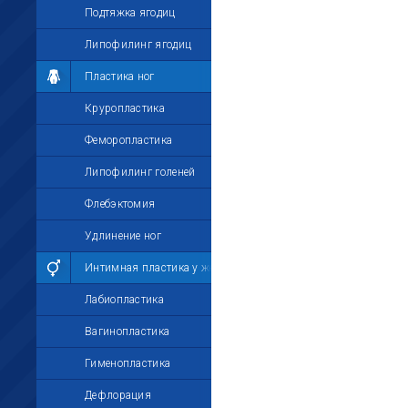
Подтяжка ягодиц
Липофилинг ягодиц
Пластика ног
Круропластика
Феморопластика
Липофилинг голеней
Флебэктомия
Удлинение ног
Интимная пластика у женщин
Лабиопластика
Вагинопластика
Гименопластика
Дефлорация