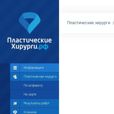
Пластические хирурги
Сообщество
Информация
Лента
Пластические хирурги
Участники
По алфавиту
Мой профиль
На карте
Мои сообщения
Результаты работ
Мои фотографии
Клиники