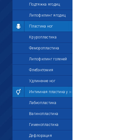
Подтяжка ягодиц
Липофилинг ягодиц
Пластика ног
Круропластика
Феморопластика
Липофилинг голеней
Флебэктомия
Удлинение ног
Интимная пластика у женщин
Лабиопластика
Вагинопластика
Гименопластика
Дефлорация