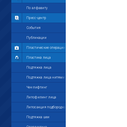
Мои комментарии
По алфавиту
Мои друзья
Пресс-центр
Моё избранное
События
Мои настройки
Публикации
Пластические операции
Пластика лица
Подтяжка лица
Подтяжка лица нитями
Чек-лифтинг
Липофилинг лица
Липосакция подбородка
Подтяжка шеи