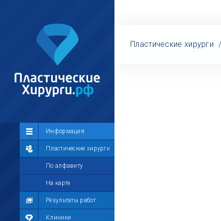
Пластические хирурги
Сообщество
Информация
Лента
Пластические хирурги
Участники
По алфавиту
Мой профиль
На карте
Мои сообщения
Результаты работ
Мои фотографии
Клиники