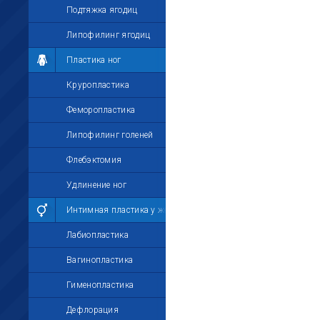
Подтяжка ягодиц
Липофилинг ягодиц
Пластика ног
Круропластика
Феморопластика
Липофилинг голеней
Флебэктомия
Удлинение ног
Интимная пластика у женщин
Лабиопластика
Вагинопластика
Гименопластика
Дефлорация