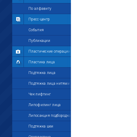
Мои комментарии
По алфавиту
Мои друзья
Пресс-центр
Моё избранное
События
Мои настройки
Публикации
Пластические операции
Пластика лица
Подтяжка лица
Подтяжка лица нитями
Чек-лифтинг
Липофилинг лица
Липосакция подбородка
Подтяжка шеи