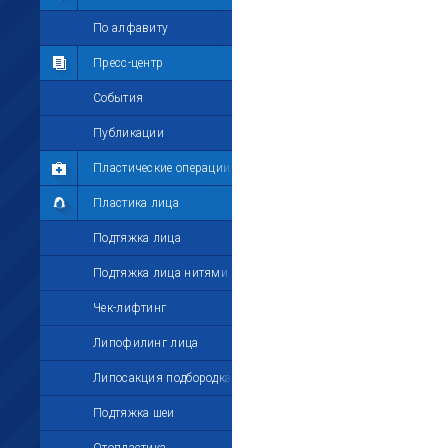
Мои комментарии
По алфавиту
Мои друзья
Пресс-центр
Моё избранное
События
Мои настройки
Публикации
Пластические операции
Пластика лица
Подтяжка лица
Подтяжка лица нитями
Чек-лифтинг
Липофилинг лица
Липосакция подбородка
Подтяжка шеи