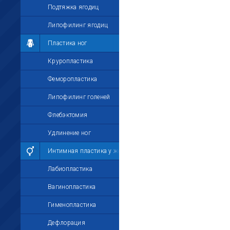
Подтяжка ягодиц
Липофилинг ягодиц
Пластика ног
Круропластика
Феморопластика
Липофилинг голеней
Флебэктомия
Удлинение ног
Интимная пластика у женщин
Лабиопластика
Вагинопластика
Гименопластика
Дефлорация