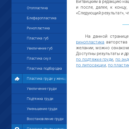
Витвицким в редакцию наш
и после, далее, к концу
Отопластика
«Следующий результат», ч
Блефаропластика
Ринопластика
На данной страниц
Пластика губ
ринопластика
авторства
желании, можно ознаком
Увеличение губ
Доступны результаты и др
Пластика скул
по подтяжке груди
,
по энд
по липосакции
,
по пласти
Пластика подбородка
Пластика груди у женщин
Увеличение груди
Подтяжка груди
Уменьшение груди
Восстановление груди