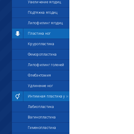
Увеличение ягодиц
Подтяжка ягодиц
Липофилинг ягодиц
Пластика ног
Круропластика
Феморопластика
Липофилинг голеней
Флебэктомия
Удлинение ног
Интимная пластика у женщин
Лабиопластика
Вагинопластика
Гименопластика