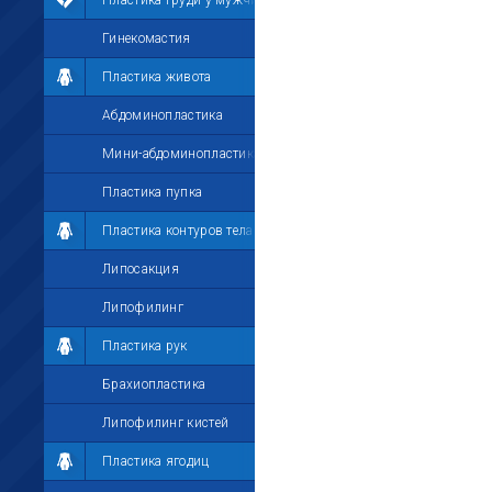
Пластика груди у мужчин
Гинекомастия
Пластика живота
Абдоминопластика
Мини-абдоминопластика
Пластика пупка
Пластика контуров тела
Липосакция
Липофилинг
Пластика рук
Брахиопластика
Липофилинг кистей
Пластика ягодиц