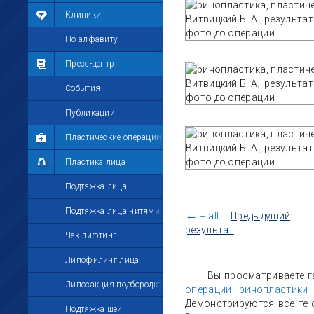
Мои фотографии
Клиники
Мои комментарии
По алфавиту
Мои друзья
Пресс-центр
Моё избранное
События
Мои настройки
Публикации
Пластические операции
Пластика лица
Подтяжка лица
Подтяжка лица нитями
←
+ alt
Предыдущий
результат
Чек-лифтинг
Липофилинг лица
Вы просматриваете г
Липосакция подбородка
операции ринопластики
Демонстрируются все те 
Подтяжка шеи