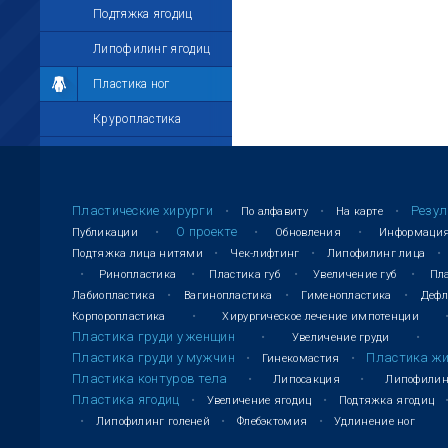
Подтяжка ягодиц
Липофилинг ягодиц
Пластика ног
Круропластика
Феморопластика
Липофилинг голеней
Пластические хирурги
Резул
По алфавиту
На карте
Флебэктомия
О проекте
Публикации
Обновления
Информаци
Подтяжка лица нитями
Чек-лифтинг
Липофилинг лица
Удлинение ног
Ринопластика
Пластика губ
Увеличение губ
Пла
Интимная пластика у женщин
Лабиопластика
Вагинопластика
Гименопластика
Дефл
Корпоропластика
Хирургическое лечение импотенции
Лабиопластика
Пластика груди у женщин
Увеличение груди
Пластика груди у мужчин
Пластика ж
Гинекомастия
Вагинопластика
Пластика контуров тела
Липосакция
Липофилин
Пластика ягодиц
Гименопластика
Увеличение ягодиц
Подтяжка ягодиц
Липофилинг голеней
Флебэктомия
Удлинение ног
Дефлорация