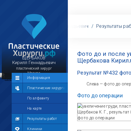
рурги
/
Щербаков Кирилл Геннадьевич
/
Результаты ра
Фото до и после 
ЩЕРБАКОВ
Щербакова Кирилл
Кирилл Геннадьевич
пластический хирург
Результат №432 фото
Москва
Сообщество
Информация
Слева — фото до опе
Лента
Пластические хирурги
Фото до операции
Участники
По алфавиту
Мой профиль
На карте
Мои сообщения
Результаты работ
Мои фотографии
Клиники