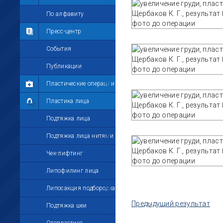
Мои комментарии
По алфавиту
Мои друзья
Пресс-центр
Моё избранное
События
Мои настройки
Публикации
Пластические операции
Пластика лица
Подтяжка лица
Подтяжка лица нитями
Чек-лифтинг
Липофилинг лица
Липосакция подбородка
Предыдущий результат
Подтяжка шеи