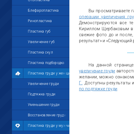
Отопластика
Блефаропластика
Вы просматриваете г
операции увеличения гру
Ринопластика
Демонстрируются все те
Кириллом Щербаковым в 
Пластика губ
свежие фото до и после, 
результат» и «Следующий 
Увеличение губ
Пластика скул
Пластика подбородка
На данной страниц
увеличение груди
авторс
Пластика груди у женщин
желании, можно ознаком
Г.
. Доступны результаты 
Увеличение груди
по подтяжке груди
Подтяжка груди
Уменьшение груди
Восстановление груди
Пластика груди у мужчин