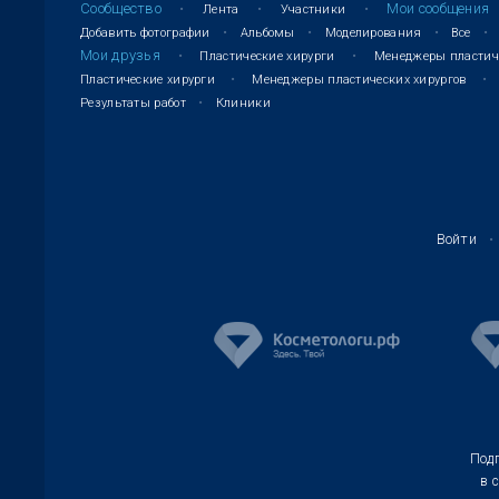
Сообщество
Мои сообщения
Лента
Участники
Интимная пластика у мужчин
Добавить фотографии
Альбомы
Моделирования
Все
Мои друзья
Пластические хирурги
Менеджеры пластиче
Увеличение полового члена
Пластические хирурги
Менеджеры пластических хирургов
Корпоропластика
Результаты работ
Клиники
Хирургическое лечение импотенции
Преждевременное семяизвержение
Обрезание крайней плоти
Войти
О проекте
Обновления
Информация
Подп
в 