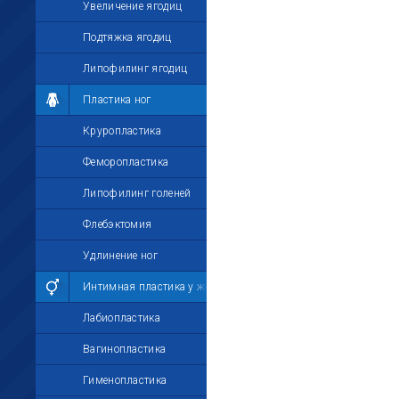
Увеличение ягодиц
Подтяжка ягодиц
Липофилинг ягодиц
Пластика ног
Круропластика
Феморопластика
Липофилинг голеней
Флебэктомия
Удлинение ног
Интимная пластика у женщин
Лабиопластика
Вагинопластика
Гименопластика