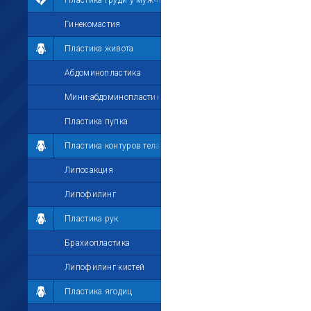
Пластика груди у мужчин
Гинекомастия
Пластика живота
Абдоминопластика
Мини-абдоминопластика
Пластика пупка
Пластика контуров тела
Липосакция
Липофилинг
Пластика рук
Брахиопластика
Липофилинг кистей
Пластика ягодиц