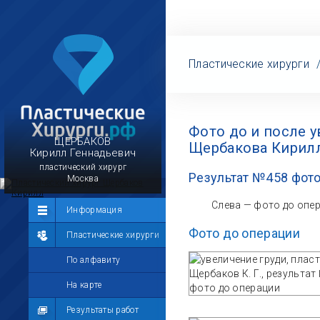
Пластические хирурги
Фото до и после 
ЩЕРБАКОВ
Щербакова Кирилл
Кирилл Геннадьевич
пластический хирург
Результат №458 фото
Москва
Слева — фото до опе
Сообщество
Информация
Фото до операции
Лента
Пластические хирурги
Участники
По алфавиту
Мой профиль
На карте
Мои сообщения
Результаты работ