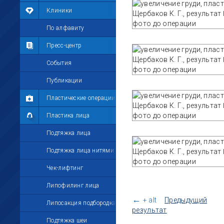
Мои фотографии
Клиники
Мои комментарии
По алфавиту
Мои друзья
Пресс-центр
Моё избранное
События
Мои настройки
Публикации
Пластические операции
Пластика лица
Подтяжка лица
Подтяжка лица нитями
Чек-лифтинг
Липофилинг лица
←
+ alt
Предыдущий
Липосакция подбородка
результат
Подтяжка шеи