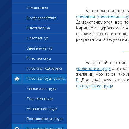
Отопластика
Вы просматриваете г
операции увеличения гру
Блефаропластика
Демонстрируются все те
Кириллом Щербаковым в 
Ринопластика
свежие фото до и после, 
Пластика губ
результат» и «Следующий 
Увеличение губ
Пластика скул
На данной страниц
увеличение груди
авторс
Пластика подбородка
желании, можно ознаком
Пластика груди у женщин
Г.
. Доступны результаты 
по подтяжке груди
Увеличение груди
Подтяжка груди
Уменьшение груди
Восстановление груди