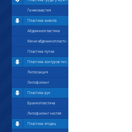
Пластика груди у мужчин
Гинекомастия
Пластика живота
Абдоминопластика
Мини-абдоминопластика
Пластика пупка
Пластика контуров тела
Липосакция
Липофилинг
Пластика рук
Брахиопластика
Липофилинг кистей
Пластика ягодиц