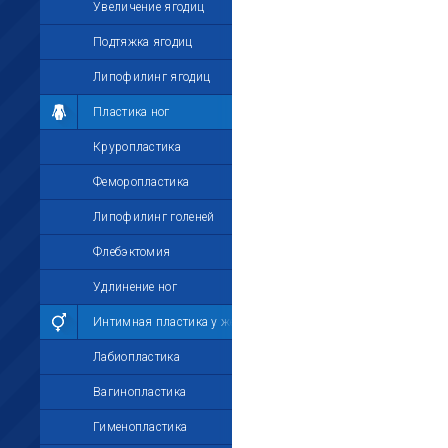
Увеличение ягодиц
Подтяжка ягодиц
Липофилинг ягодиц
Пластика ног
Круропластика
Феморопластика
Липофилинг голеней
Флебэктомия
Удлинение ног
Интимная пластика у женщин
Лабиопластика
Вагинопластика
Гименопластика