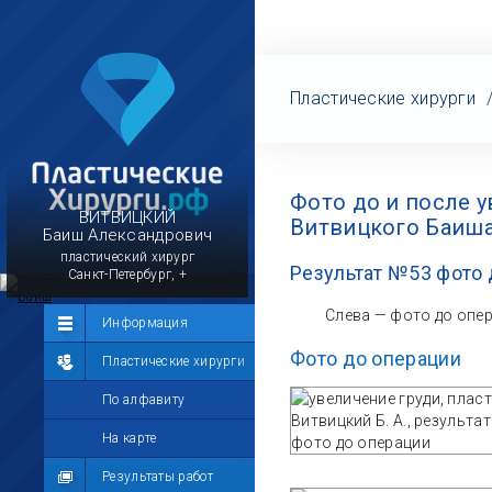
Пластические хирурги
Фото до и после 
ВИТВИЦКИЙ
Витвицкого Баиш
Баиш Александрович
пластический хирург
Результат №53 фото 
Санкт-Петербург, +
Слева — фото до опе
Сообщество
Информация
Фото до операции
Лента
Пластические хирурги
Участники
По алфавиту
Мой профиль
На карте
Мои сообщения
Результаты работ