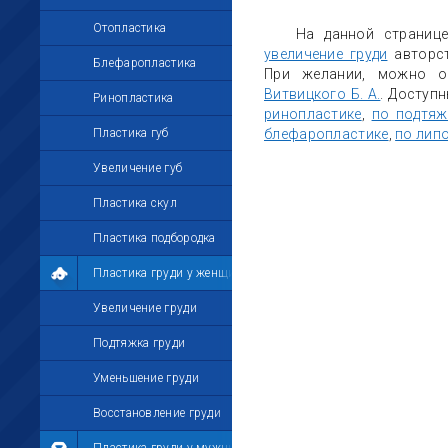
Отопластика
На данной страниц
увеличение груди
авторс
Блефаропластика
При желании, можно о
Витвицкого Б. А.
. Доступ
Ринопластика
ринопластике
,
по подтяж
Пластика губ
блефаропластике
,
по лип
Увеличение губ
Пластика скул
Пластика подбородка
Пластика груди у женщин
Увеличение груди
Подтяжка груди
Уменьшение груди
Восстановление груди