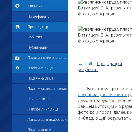
Мои фотографии
Клиники
Мои комментарии
По алфавиту
Мои друзья
Пресс-центр
Моё избранное
События
Мои настройки
Публикации
Пластические операции
←
+ alt
Предыдущий
Пластика лица
результат
Подтяжка лица
Вы просматриваете г
Подтяжка лица нитями
операции увеличения гру
Чек-лифтинг
Демонстрируются все те
Баишем Витвицким в реда
Липофилинг лица
фото до и после, далее, к
и «Следующий результат»,
Липосакция подбородка
Подтяжка шеи