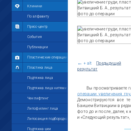
Мои фотографии
Клиники
Мои комментарии
По алфавиту
Мои друзья
Пресс-центр
Моё избранное
События
Мои настройки
Публикации
Пластические операции
←
+ alt
Предыдущий
Пластика лица
результат
Подтяжка лица
Вы просматриваете г
Подтяжка лица нитями
операции увеличения гру
Чек-лифтинг
Демонстрируются все те
Баишем Витвицким в реда
Липофилинг лица
фото до и после, далее, к
и «Следующий результат»,
Липосакция подбородка
Подтяжка шеи