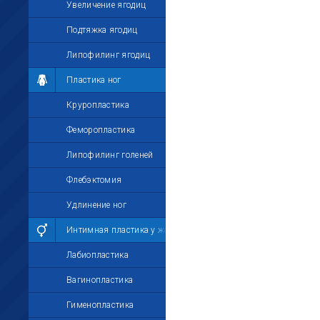
Увеличение ягодиц
Подтяжка ягодиц
Липофилинг ягодиц
Пластика ног
Круропластика
Феморопластика
Липофилинг голеней
Флебэктомия
Удлинение ног
Интимная пластика у женщин
Лабиопластика
Вагинопластика
Гименопластика