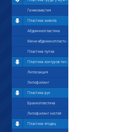
Пластика груди у мужчин
Гинекомастия
Пластика живота
Абдоминопластика
Мини-абдоминопластика
Пластика пупка
Пластика контуров тела
Липосакция
Липофилинг
Пластика рук
Брахиопластика
Липофилинг кистей
Пластика ягодиц