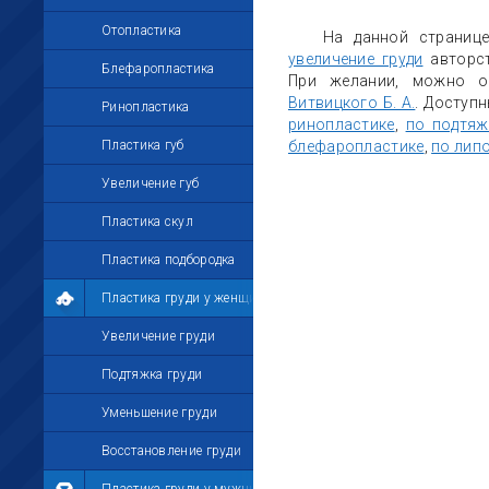
Отопластика
На данной страниц
увеличение груди
авторс
Блефаропластика
При желании, можно о
Витвицкого Б. А.
. Доступ
Ринопластика
ринопластике
,
по подтяж
Пластика губ
блефаропластике
,
по лип
Увеличение губ
Пластика скул
Пластика подбородка
Пластика груди у женщин
Увеличение груди
Подтяжка груди
Уменьшение груди
Восстановление груди