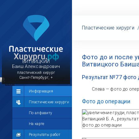
Пластические хирурги
Фото до и после 
ВИТВИЦКИЙ
Витвицкого Баиш
Баиш Александрович
пластический хирург
Результат №77 фото 
Санкт-Петербург, +
Слева — фото до опе
Сообщество
Информация
Фото до операции
Лента
Пластические хирурги
Участники
По алфавиту
Мой профиль
На карте
Мои сообщения
Результаты работ